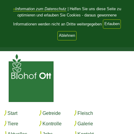
Information zum Datenschutz
| Helfen Sie uns diese Seite zu
optimieren und erlauben Sie Cookies - daraus gewonnene
Informationen werden nicht an Dritte weitergegeben
Erlauben
Ablehnen
☎ +49 9196 367
Start
Getreide
Fleisch
Tiere
Kontrolle
Galerie